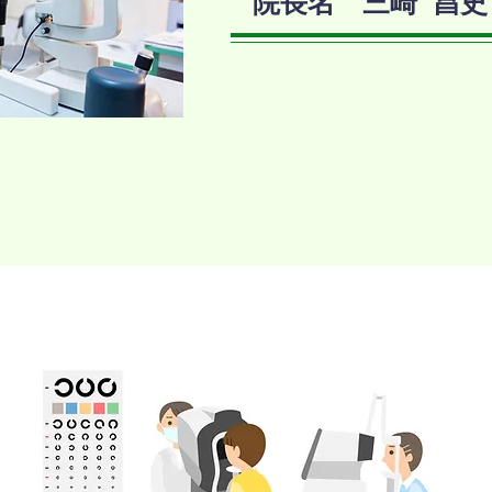
​院長名 ​三崎 昌史