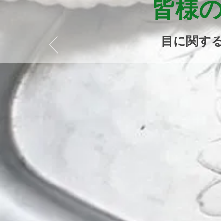
​皆様
​目に関