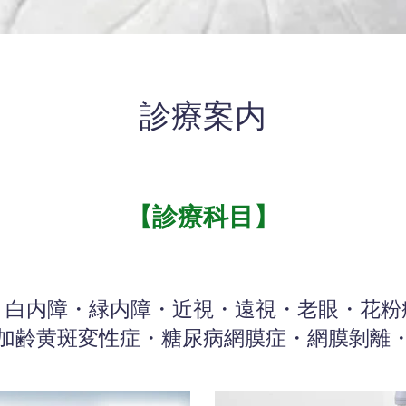
​診療案内
【診療科目】
白内障・緑内障・近視・遠視・老眼・​花
加齢黄斑変性症・​糖尿病網膜症・網膜剝離